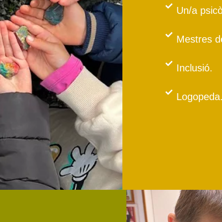
Un/a psic
Mestres de
Inclusió.
Logopeda