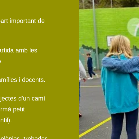
part important de
rtida amb les
e.
mílies i docents.
ojectes d'un camí
ermà petit
til).
colònies, trobades,