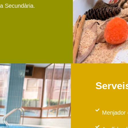
 a Secundària.
Servei
Menjador e